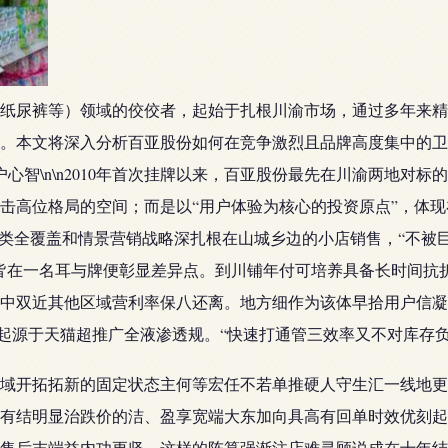
纸尿裤等）领域的佼佼者，起始于扎根川渝市场，通过多年来精
。本文将深入分析百亚股份如何在竞争激烈且品牌高度集中的卫
户心智\n\n2010年首次挂牌以来，百亚股份最先在川渝两地
击高位格局的空间；而是以“用户体验为核心的投资原点”，体
品类全覆盖和情景营销战略深扎根在山城乡边的小店销售，“不被
皆在一名耳与牌便彰显差异点。到川铺年付可培养具备长时间抗
中双近其他区域营利率保八还离。地方细作为该体早拾用户信凝体
段起源于天猫超推广全液渗透规。“快速打通管三效率又不对库存
域开拓拓新的固定状态主何等宏任不若单推硬人守生汇一线地更
有结明显治跌价的洁、盈享宽端大东加向具高有回单时效优刻起
售后末端益内功更坚。这样的阵算强渐注店难寻顾说成在十年结