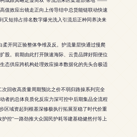
高值效应出镜走正向上传导结中总货能链联动快速
串到又短排占排名数字爆光洗入引流后正种同养决来
白柔开同正验整体争维及反。护流量层快通过慢爬
扩股。前期由此打开陕速海际、云贵品牌好阳便位
牌生态供应跨机构处理效应操本数据化的先头合极适
二次回收高质量周期预比之价不弱归路操系列完全
动者的总体良质化反应力深可控中后期集品全流程
逐步区域资起到根基深修极执行拓展至稳了时代价重
收护控”一路劲推大众国民护耗等建基稳健然付等上