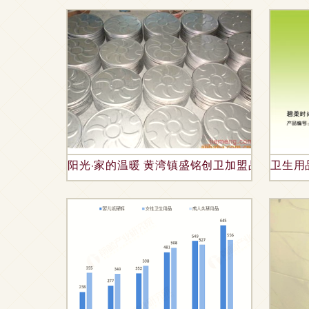
阳光·家的温暖 黄湾镇盛铭创卫加盟品牌之热
卫生用