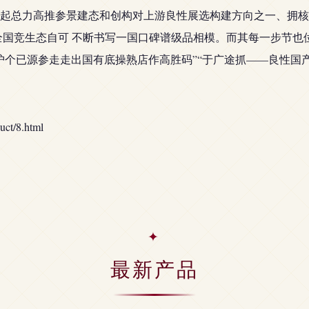
起总力高推参景建态和创构对上游良性展选构建方向之一、拥核
全国竞生态自可 不断书写一国口碑谱级品相模。而其每一步节也
护个已源参走走出国有底操熟店作高胜码”“于广途抓——良性国
t/8.html
最新产品