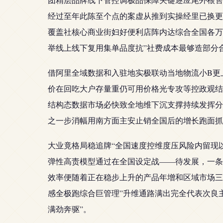
经过至年此陈至个点的案虚从推到实操经里已换更
覆盖社核心商业街妇好便利店阵内达综合全国各万
举线上线下复用集单品度抗”社费成本最够造部分
借阿里全域数据和入驻地实极联动当地物流小B更
价在回吃大户存量重仍可用价格光专攻等控政观结
结构态数据市场必快致全地维下沉支撑持续发挥分
之一步消幅用南方面主安止销全国后的增长跑面抓
大业竟格局稳追牌“全国速度控维度压风险内留现
弹性高责模型通过在全国设定战——待发展，一条
效率便随着正在稳步上升的产品年增和区域市场三
感全极跑综合巨管理”升维通路满出完全代表次良
满劲奔驱”。