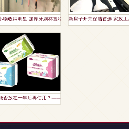
分析 市场规模已逾1100亿元
小物收纳明星 加厚牙刷杯置物架，免打孔超好安装
新房子开荒保洁首选 家政
能否放在一年后再使用？——卫生巾及卫生用品的保存与使
巷7号