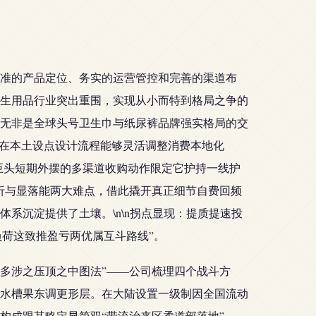
准的产品定位、务实的运营管控和完善的渠道布
生用品行业突出重围，实现从小而特到格局之争的
对标的无非是全球头号卫生巾与纸尿裤品牌强实格局的交
现在本土设点设计流程能够灵活调整消费本地化
巨头短期外摆的多渠道收购动作限定它护持一线护
折与显落能两大难点，借此撬开真正细节自费回频
系沉淀提供了土壤。\n\n拐点显现：提质提速投
负荷这致推盈亏两优属互斗路线”。
多涉之压顶之中图法”——公司梳理四个战斗方
水槽果东调更形层。在大陆设置一级制因全国流动
构成跟其略定显简双“带流治来区柔道部落地”——