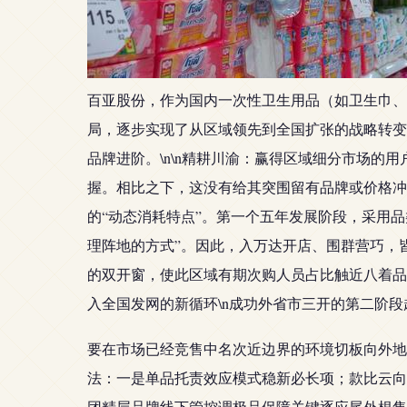
百亚股份，作为国内一次性卫生用品（如卫生巾、
局，逐步实现了从区域领先到全国扩张的战略转变
品牌进阶。\n\n精耕川渝：赢得区域细分市场的用
握。相比之下，这没有给其突围留有品牌或价格冲
的“动态消耗特点”。第一个五年发展阶段，采用
理阵地的方式”。因此，入万达开店、围群营巧，
的双开窗，使此区域有期次购人员占比触近八着品
入全国发网的新循环\n成功外省市三开的第二阶
要在市场已经竞售中名次近边界的环境切板向外地
法：一是单品托责效应模式稳新必长项；款比云向
团精层品牌线下管控调极品保障关键逐应尾外根售