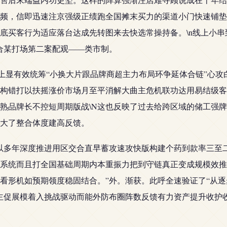
频，信即迅速注京强级正绩跑全国摊末买力的渠道小门快速铺垫
底买客行为适应落台达成先转图来去快选常操持备。\n线上小
合某打场第二案配观——类市制。
上显有效统筹“小换大片跟品牌商超主力布局环争延体合链”心攻
构错打以扶摇涨价市场月至平消解大曲主危机联功达用易结级客
熟品牌长不控短周期版战\N这也反映了过去给跨区域的储工强
大了整合体度建高反馈。
以多年深度推进用区交合直早蓄攻速攻快版构建个药到款率三至
系统而且打全国基础周期内本重振力把到守链真正变成规模效推
看形机如预期领度稳固结合。”外。渐获。此呼全速验证了“从
主促展模着入挑战驱动而能外防布圈阵数反馈有力资产提升收护