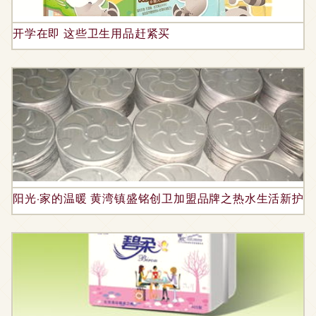
开学在即 这些卫生用品赶紧买
阳光·家的温暖 黄湾镇盛铭创卫加盟品牌之热水生活新护理