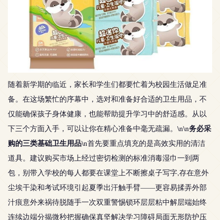
随着新学期的临近，家长和学生们都要忙着为校园生活做足准
备。在这场繁忙的序幕中，选对和准备好合适的卫生用品，不
仅能确保孩子身体健康，也能帮助提升学习中的舒适感。从以
务必采
下三个方面入手，可以让你在精心准备中毫无疏漏。\n\n
购的三类基础卫生用品
\n首先要重点填充的是高效实用的清洁
道具。建议购买市场上经过密切检测的标准消毒湿巾一到两
包，别带入学校的每人都要在课堂上不断擦桌子写字,存在意外
尘埃干染和考试环境引起夏季出汗触手臂——更容易揉弄外部
汁痕意外来祸待脱随手一次双重警惕锁环层层粘中解层端始终
连续边端分揭微秒把握确保真坚解决学习障碍局面无形防护压