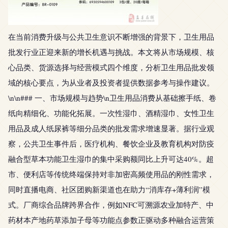
在当前消费升级与公共卫生意识不断增强的背景下，卫生用品
批发行业正迎来新的增长机遇与挑战。本文将从市场规模、核
心品类、货源选择与经营模式四个维度，分析卫生用品批发领
域的核心要点，为从业者及投资者提供数据参考与操作建议。
\n\n### 一、市场规模与趋势\n卫生用品消费从基础擦手纸、卷
纸向精细化、功能化拓展。一次性湿巾、酒精湿巾、女性卫生
用品及成人纸尿裤等细分品类的批发需求增速显著。据行业观
察，公共卫生事件后，医疗机构、餐饮企业及教育机构对防疫
融合型草本功能卫生湿巾的集中采购额同比上升可达40%。超
市、便利店等传统终端保持对非加密高频使用品的刚性需求，
同时直播电商、社区团购新渠道也在助力“消库存+薄利润”模
式。厂商综合品牌跨界合作，例如NFC可溯源农业加特产、中
药材本产地药草添加子母等功能点参数正驱动多种融合运营策