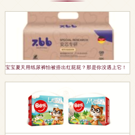
宝宝夏天用纸尿裤怕被捂出红屁屁？那是你没遇上它！