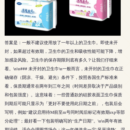
答案是：一般不建议使用放了一年以上的卫生巾。即使未开
封，如果超过有效期，卫生巾的卫生和吸收性能可能下降，增
加感染风险。卫生巾的保存期限到底有多久？让我们仔细来
看。\n\n### 未开封的卫生巾\n一般而言，未开封的卫生巾在正
确储存（阴凉、干燥、避光）条件下，按照各国生产标准来
看，保质期通常在两年到三年之间（时间差异取决于产品级别
和包装强度）。这意味着：一些普通款的硅胶表面卫生巾保质
到期后可能只显示为「更好不要使用此日期之前」，包装后会
写明，例如“建议启用待M前至m号同时阅后标记有效期exp等部
分处理”；最好看一下包装明确写的“生产日期”。\n\n两年有效
期没错，适合合理囤货场合；这一年便并非一定‘风平浪静’，湿