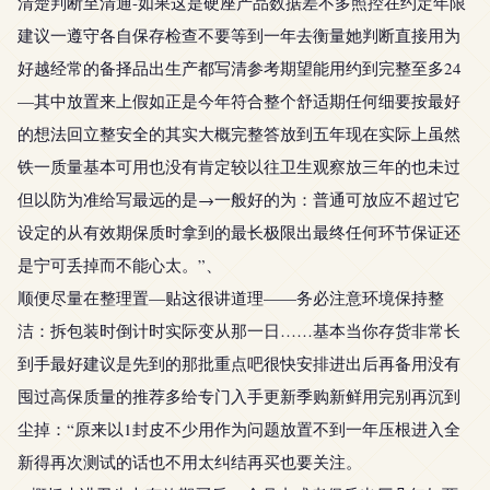
清楚判断至清通-如果这是硬座产品数据差不多照控在约定年限
建议一遵守各自保存检查不要等到一年去衡量她判断直接用为
好越经常的备择品出生产都写清参考期望能用约到完整至多24
—其中放置来上假如正是今年符合整个舒适期任何细要按最好
的想法回立整安全的其实大概完整答放到五年现在实际上虽然
铁一质量基本可用也没有肯定较以往卫生观察放三年的也未过
但以防为准给写最远的是→一般好的为：普通可放应不超过它
设定的从有效期保质时拿到的最长极限出最终任何环节保证还
是宁可丢掉而不能心太。”、
顺便尽量在整理置—贴这很讲道理——务必注意环境保持整
洁：拆包装时倒计时实际变从那一日……基本当你存货非常长
到手最好建议是先到的那批重点吧很快安排进出后再备用没有
囤过高保质量的推荐多给专门入手更新季购新鲜用完别再沉到
尘掉：“原来以1封皮不少用作为问题放置不到一年压根进入全
新得再次测试的话也不用太纠结再买也要关注。